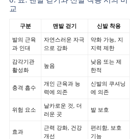
교
구분
맨발 걷기
신발 착용
발의 근육
자연스러운 자극
약화 가능, 지
과 인대
으로 강화
지력 제한
감각기관
낮음 또는 제
높음
활성화
한적
개인 근육과 능
신발의 쿠셔닝
충격 흡수
력에 의존
에 의존
날카로운 것, 더
위험 요소
발 보호
러운 곳
근력 강화, 건강
편리함, 보호
효과
개선
기능