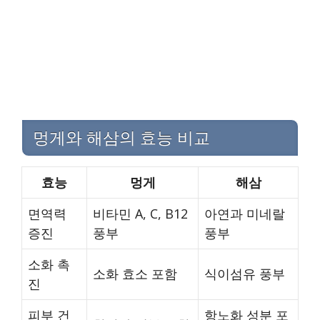
멍게와 해삼의 효능 비교
효능
멍게
해삼
면역력
비타민 A, C, B12
아연과 미네랄
증진
풍부
풍부
소화 촉
소화 효소 포함
식이섬유 풍부
진
피부 건
항노화 성분 포