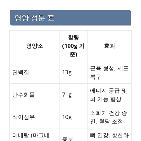
영양 성분 표
함량
영양소
(100g 기
효과
준)
근육 형성, 세포
단백질
13g
복구
에너지 공급 및
탄수화물
71g
뇌 기능 향상
소화기 건강 증
식이섬유
10g
진, 혈당 조절
미네랄 (마그네
뼈 건강, 항산화
풍부