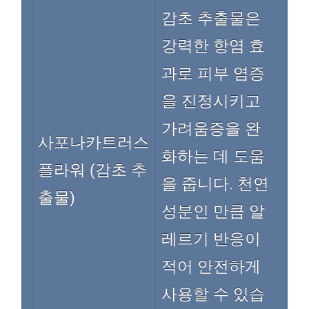
감초 추출물은
강력한 항염 효
과로 피부 염증
을 진정시키고
가려움증을 완
사포나카트러스
화하는 데 도움
플라워 (감초 추
을 줍니다. 천연
출물)
성분인 만큼 알
레르기 반응이
적어 안전하게
사용할 수 있습