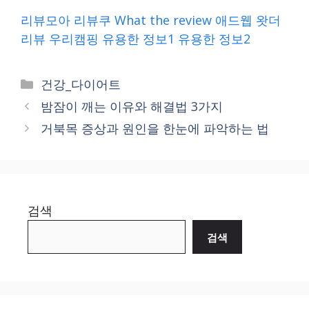
리뷰모아
리뷰쿠
What the review
애드웹
왓더
리뷰
우리캠핑
유용한 정보1
유용한 정보2
Categories
건강_다이어트
밤잠이 깨는 이유와 해결법 3가지
거북목 증상과 원인을 한눈에 파악하는 법
검색
검색