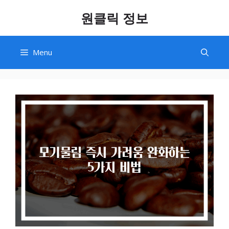
Skip
원클릭 정보
to
content
Menu