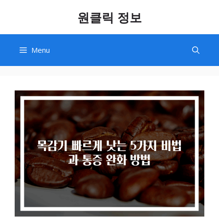
Skip
원클릭 정보
to
content
Menu