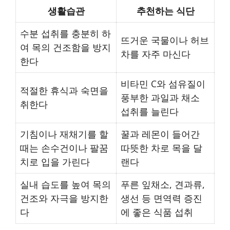
생활습관
추천하는 식단
수분 섭취를 충분히 하
뜨거운 국물이나 허브
여 목의 건조함을 방지
차를 자주 마신다
한다
비타민 C와 섬유질이
적절한 휴식과 숙면을
풍부한 과일과 채소
취한다
섭취를 늘린다
기침이나 재채기를 할
꿀과 레몬이 들어간
때는 손수건이나 팔꿈
따뜻한 차로 목을 달
치로 입을 가린다
랜다
실내 습도를 높여 목의
푸른 잎채소, 견과류,
건조와 자극을 방지한
생선 등 면역력 증진
다
에 좋은 식품 섭취