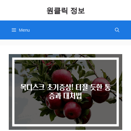
Skip
원클릭 정보
to
content
Menu