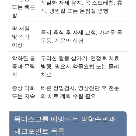
적절한 자세 유지, 목 스트레칭, 휴
또는 뻐근
식, 냉찜질 또는 온찜질 병행
함
팔 저림
즉시 휴식 후 자세 교정, 가벼운 목
및 감각
운동, 전문의 상담
이상
악화된 통
무리한 활동 삼가기, 안정후 치료
증과 무력
병행, 필요시 약물요법 또는 물리
감
치료
증상 악화
빠른 정밀검사, 영상진단 후 전문
또는 지속
의 치료 계획 수립 필요
목디스크를 예방하는 생활습관과
체크포인트 목록