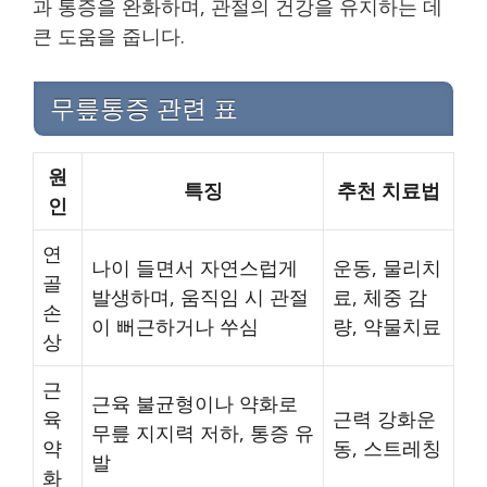
과 통증을 완화하며, 관절의 건강을 유지하는 데
큰 도움을 줍니다.
무릎통증 관련 표
원
특징
추천 치료법
인
연
나이 들면서 자연스럽게
운동, 물리치
골
발생하며, 움직임 시 관절
료, 체중 감
손
이 뻐근하거나 쑤심
량, 약물치료
상
근
근육 불균형이나 약화로
육
근력 강화운
무릎 지지력 저하, 통증 유
약
동, 스트레칭
발
화