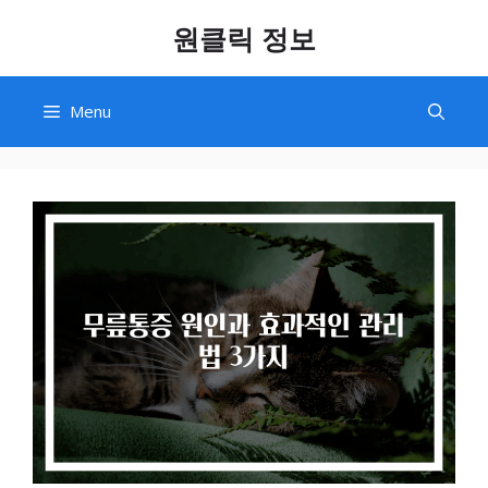
Skip
원클릭 정보
to
content
Menu