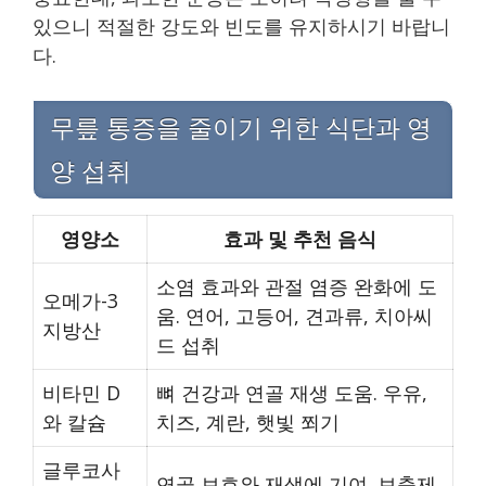
있으니 적절한 강도와 빈도를 유지하시기 바랍니
다.
무릎 통증을 줄이기 위한 식단과 영
양 섭취
영양소
효과 및 추천 음식
소염 효과와 관절 염증 완화에 도
오메가-3
움. 연어, 고등어, 견과류, 치아씨
지방산
드 섭취
비타민 D
뼈 건강과 연골 재생 도움. 우유,
와 칼슘
치즈, 계란, 햇빛 쬐기
글루코사
연골 보호와 재생에 기여. 보충제