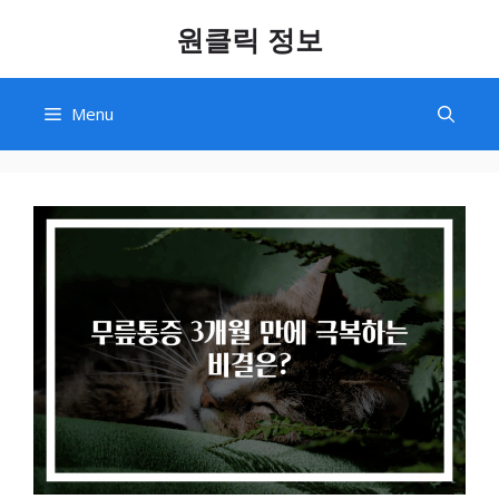
Skip
원클릭 정보
to
content
Menu