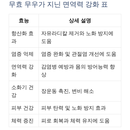
무효 무우가 지닌 면역력 강화 표
효능
상세 설명
항산화 효
자유라디칼 제거와 노화 방지에
과
도움
염증 억제
염증 완화 및 관절염 개선에 도움
면역력 강
감염병 예방과 몸의 방어능력 향
화
상
소화기 건
장운동 촉진, 변비 해소
강
피부 건강
피부 탄력 및 노화 방지 효과
체력 증진
피로 회복과 체력 유지에 도움