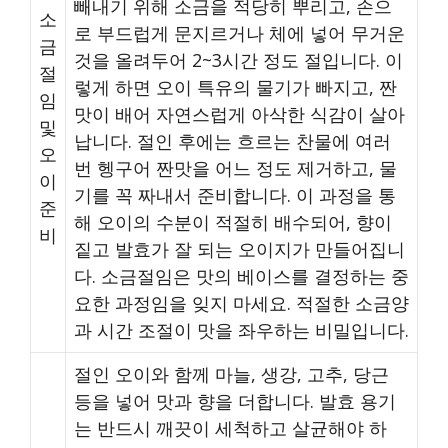
빼내기 위해 소금을 적당히 뿌리고, 손으
소
로 부드럽게 문지르거나 체에 넣어 무거운
금
것을 올려두어 2~3시간 정도 절입니다. 이
절
렇게 하면 오이 특유의 물기가 빠지고, 짠
임
맛이 배어 자연스럽게 아삭한 식감이 살아
및
납니다. 절인 후에는 흐르는 찬물에 여러
오
번 헹구어 짠맛을 어느 정도 제거하고, 물
이
기를 꼭 짜내서 준비합니다. 이 과정을 통
준
해 오이의 수분이 적절히 배수되어, 향이
비
짙고 발효가 잘 되는 오이지가 만들어집니
다. 소금절임은 맛의 베이스를 결정하는 중
요한 과정임을 잊지 마세요. 적절한 소금양
과 시간 조절이 맛을 좌우하는 비밀입니다.
절인 오이와 함께 마늘, 생강, 고추, 당근
등을 넣어 맛과 향을 더합니다. 발효 용기
는 반드시 깨끗이 세척하고 살균해야 하