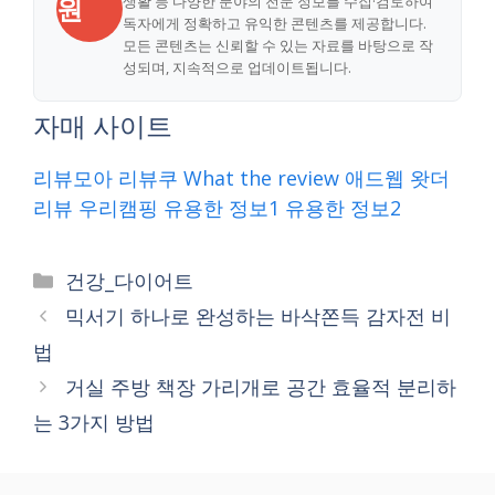
원
생활 등 다양한 분야의 전문 정보를 수집·검토하여
독자에게 정확하고 유익한 콘텐츠를 제공합니다.
모든 콘텐츠는 신뢰할 수 있는 자료를 바탕으로 작
성되며, 지속적으로 업데이트됩니다.
자매 사이트
리뷰모아
리뷰쿠
What the review
애드웹
왓더
리뷰
우리캠핑
유용한 정보1
유용한 정보2
Categories
건강_다이어트
믹서기 하나로 완성하는 바삭쫀득 감자전 비
법
거실 주방 책장 가리개로 공간 효율적 분리하
는 3가지 방법