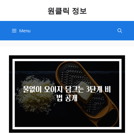
Skip
원클릭 정보
to
content
Menu