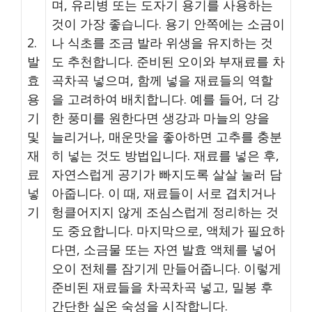
며, 유리병 또는 도자기 용기를 사용하는
것이 가장 좋습니다. 용기 안쪽에는 소금이
2.
나 식초를 조금 발라 위생을 유지하는 것
발
도 추천합니다. 준비된 오이와 부재료를 차
효
곡차곡 넣으며, 함께 넣을 재료들의 역할
용
을 고려하여 배치합니다. 예를 들어, 더 강
기
한 풍미를 원한다면 생강과 마늘의 양을
및
늘리거나, 매운맛을 좋아하면 고추를 충분
재
히 넣는 것도 방법입니다. 재료를 넣은 후,
료
자연스럽게 공기가 빠지도록 살살 눌러 담
넣
아줍니다. 이 때, 재료들이 서로 겹치거나
기
헝클어지지 않게 조심스럽게 정리하는 것
도 중요합니다. 마지막으로, 액체가 필요하
다면, 소금물 또는 자연 발효 액체를 넣어
오이 전체를 잠기게 만들어줍니다. 이렇게
준비된 재료들을 차곡차곡 넣고, 밀봉 후
간단한 실온 숙성을 시작합니다.