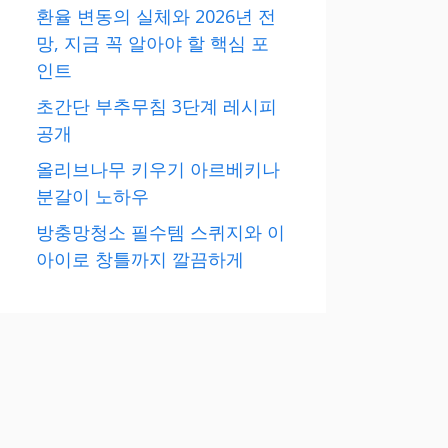
환율 변동의 실체와 2026년 전
망, 지금 꼭 알아야 할 핵심 포
인트
초간단 부추무침 3단계 레시피
공개
올리브나무 키우기 아르베키나
분갈이 노하우
방충망청소 필수템 스퀴지와 이
아이로 창틀까지 깔끔하게