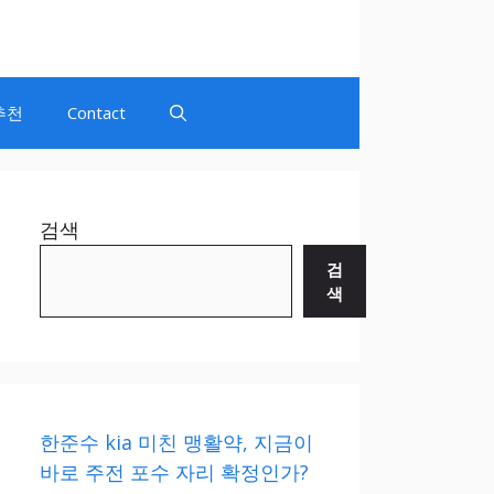
추천
Contact
검색
검
색
한준수 kia 미친 맹활약, 지금이
바로 주전 포수 자리 확정인가?