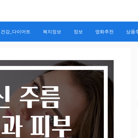
건강_다이어트
복지정보
정보
영화추천
상품