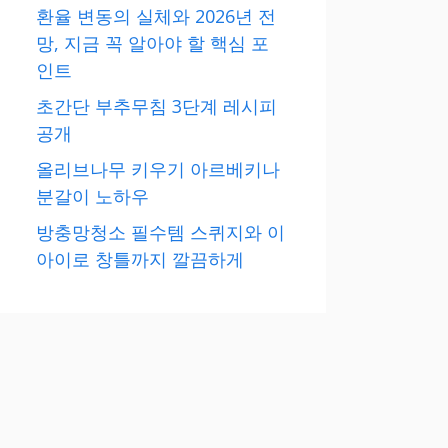
환율 변동의 실체와 2026년 전
망, 지금 꼭 알아야 할 핵심 포
인트
초간단 부추무침 3단계 레시피
공개
올리브나무 키우기 아르베키나
분갈이 노하우
방충망청소 필수템 스퀴지와 이
아이로 창틀까지 깔끔하게