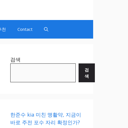
추천
Contact
검색
검
색
한준수 kia 미친 맹활약, 지금이
바로 주전 포수 자리 확정인가?