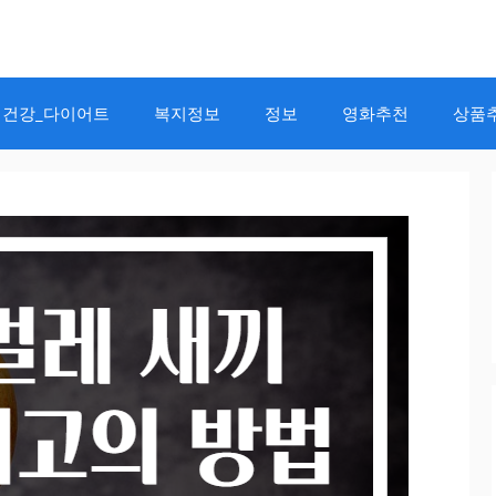
건강_다이어트
복지정보
정보
영화추천
상품