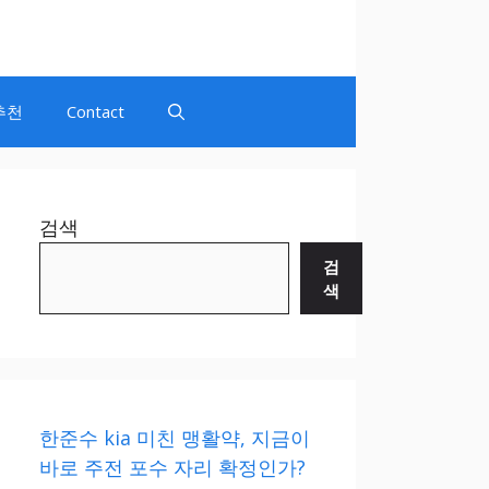
추천
Contact
검색
검
색
한준수 kia 미친 맹활약, 지금이
바로 주전 포수 자리 확정인가?