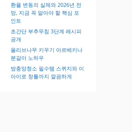
환율 변동의 실체와 2026년 전
망, 지금 꼭 알아야 할 핵심 포
인트
초간단 부추무침 3단계 레시피
공개
올리브나무 키우기 아르베키나
분갈이 노하우
방충망청소 필수템 스퀴지와 이
아이로 창틀까지 깔끔하게