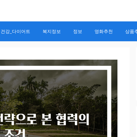
건강_다이어트
복지정보
정보
영화추천
상품