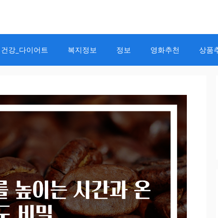
건강_다이어트
복지정보
정보
영화추천
상품