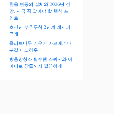
환율 변동의 실체와 2026년 전
망, 지금 꼭 알아야 할 핵심 포
인트
초간단 부추무침 3단계 레시피
공개
올리브나무 키우기 아르베키나
분갈이 노하우
방충망청소 필수템 스퀴지와 이
아이로 창틀까지 깔끔하게