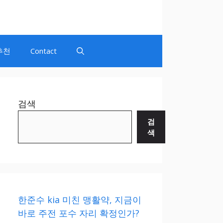
추천
Contact
검색
검
색
한준수 kia 미친 맹활약, 지금이
바로 주전 포수 자리 확정인가?