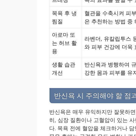
목욕 후 냉
혈관을 수축시켜 피부
찜질
은 추천하는 방법 중 
아로마 또
라벤더, 유칼립투스 
는 허브 활
와 피부 건강에 더욱
용
생활 습관
반신욕과 병행하여 규
개선
강한 몸과 피부를 유지
반신욕 시 주의해야 할 점과
반신욕은 매우 유익하지만 잘못하면 
히, 심장 질환이나 고혈압이 있는 
다. 목욕 전에 혈압을 체크하거나 담