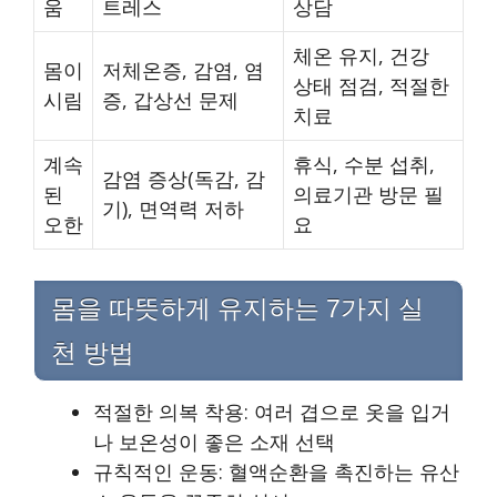
움
트레스
상담
체온 유지, 건강
몸이
저체온증, 감염, 염
상태 점검, 적절한
시림
증, 갑상선 문제
치료
계속
휴식, 수분 섭취,
감염 증상(독감, 감
된
의료기관 방문 필
기), 면역력 저하
오한
요
몸을 따뜻하게 유지하는 7가지 실
천 방법
적절한 의복 착용: 여러 겹으로 옷을 입거
나 보온성이 좋은 소재 선택
규칙적인 운동: 혈액순환을 촉진하는 유산