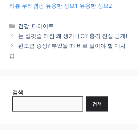
리뷰
우리캠핑
유용한 정보1
유용한 정보2
Categories
건강_다이어트
눈 실핏줄 터짐 왜 생기나요? 충격 진실 공개!
편도염 증상? 부었을 때 바로 알아야 할 대처
법
검색
검색