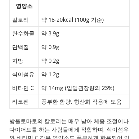
영양소
칼로리
약 18-20kcal (100g 기준)
탄수화물
약 3.9g
단백질
약 0.9g
지방
약 0.2g
식이섬유
약 1.2g
비타민 C
약 14mg (일일권장량의 23%)
리코펜
풍부한 함량, 항산화 작용에 도움
방울토마토의 칼로리는 매우 낮아 체중 조절이나
다이어트를 하는 사람들에게 적합하며, 식이섬유
와 비타민 C 같은 영양소도 풍부하게 함유되어 있