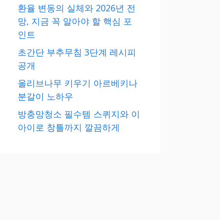
환율 변동의 실체와 2026년 전
망, 지금 꼭 알아야 할 핵심 포
인트
초간단 부추무침 3단계 레시피
공개
올리브나무 키우기 아르베키나
분갈이 노하우
방충망청소 필수템 스퀴지와 이
아이로 창틀까지 깔끔하게