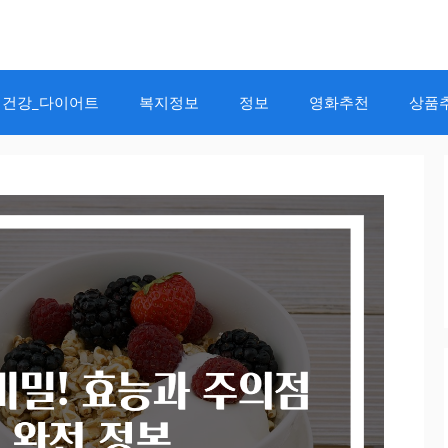
건강_다이어트
복지정보
정보
영화추천
상품