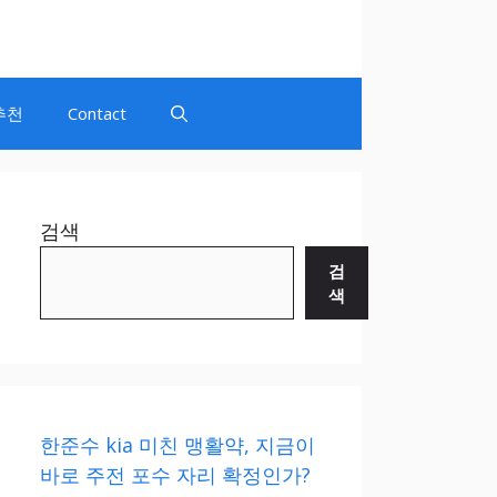
추천
Contact
검색
검
색
한준수 kia 미친 맹활약, 지금이
바로 주전 포수 자리 확정인가?