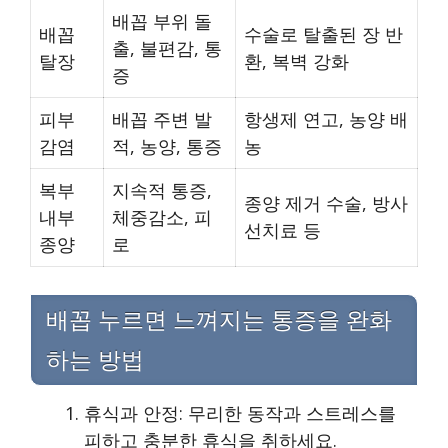
배꼽 부위 돌
배꼽
수술로 탈출된 장 반
출, 불편감, 통
탈장
환, 복벽 강화
증
피부
배꼽 주변 발
항생제 연고, 농양 배
감염
적, 농양, 통증
농
복부
지속적 통증,
종양 제거 수술, 방사
내부
체중감소, 피
선치료 등
종양
로
배꼽 누르면 느껴지는 통증을 완화
하는 방법
휴식과 안정: 무리한 동작과 스트레스를
피하고 충분한 휴식을 취하세요.