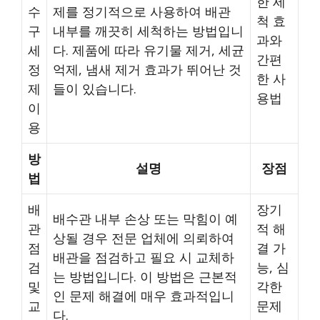
한 세
수
제를 정기적으로 사용하여 배관
척 효
구
내부를 깨끗히 세척하는 방법입니
과와
세
다. 제품에 따라 유기물 제거, 세균
간편
정
억제, 냄새 제거 효과가 뛰어난 것
한 사
제
들이 있습니다.
용법
이
용
방
설명
장점
법
배
장기
배수관 내부 손상 또는 막힘이 예
관
적 해
상될 경우 전문 업체에 의뢰하여
점
결 가
배관을 점검하고 필요 시 교체하
검
능, 심
는 방법입니다. 이 방법은 근본적
및
각한
인 문제 해결에 매우 효과적입니
교
문제
다.