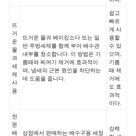
쉽고
빠르
뜨
게 사
거
뜨거운 물과 베이킹소다 또는 일
용할
운
반 주방세제를 함께 부어 배수관
수 있
물
내부를 청소합니다. 이 방법은 기
으며,
과
름때와 찌꺼기 제거에 효과적이
기름
세
며, 냄새의 근본 원인을 차단하는
때 제
제
데 도움을 줍니다.
거에
사
도 효
용
과적
이다.
전
문
강력
배
상점에서 판매하는 배수구용 세정