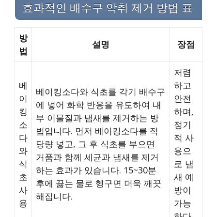
효과적인 배수구 악취 제거 방법 표
방
설명
장점
법
저렴
베
하고
베이킹소다와 식초를 각기 배수구
이
안전
에 넣어 화학 반응을 유도하여 내
킹
하며,
부 이물질과 냄새를 제거하는 방
소
정기
법입니다. 먼저 베이킹소다를 적
다
적 사
당량 넣고, 그 후 식초를 부으면
와
용으
거품과 함께 세균과 냄새를 제거
식
로 냄
하는 효과가 있습니다. 15~30분
초
새 예
후에 끓는 물로 헹구면 더욱 깨끗
사
방이
해집니다.
용
가능
하다.