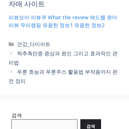
자매 사이트
리뷰모아
리뷰쿠
What the review
애드웹
왓더
리뷰
우리캠핑
유용한 정보1
유용한 정보2
Categories
건강_다이어트
척추측만증 증상과 원인 그리고 효과적인 관
리법
푸룬 효능과 푸룬주스 활용법 부작용까지 완
전 정리
검색
검색