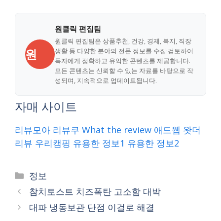
원클릭 편집팀
원클릭 편집팀은 상품추천, 건강, 경제, 복지, 직장
원
생활 등 다양한 분야의 전문 정보를 수집·검토하여
독자에게 정확하고 유익한 콘텐츠를 제공합니다.
모든 콘텐츠는 신뢰할 수 있는 자료를 바탕으로 작
성되며, 지속적으로 업데이트됩니다.
자매 사이트
리뷰모아
리뷰쿠
What the review
애드웹
왓더
리뷰
우리캠핑
유용한 정보1
유용한 정보2
Categories
정보
참치토스트 치즈폭탄 고소함 대박
대파 냉동보관 단점 이걸로 해결