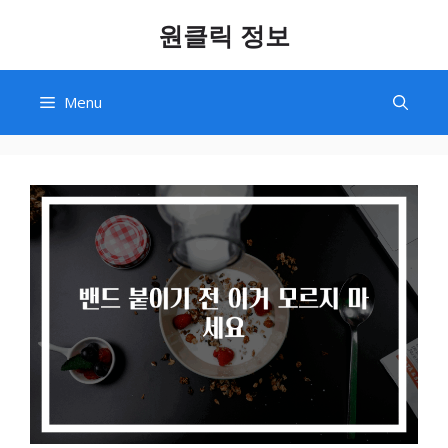
Skip
원클릭 정보
to
content
Menu