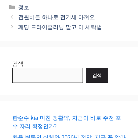
Categories
정보
전원버튼 하나로 전기세 아껴요
패딩 드라이클리닝 말고 이 세탁법
검색
검색
한준수 kia 미친 맹활약, 지금이 바로 주전 포
수 자리 확정인가?
환율 변동의 실체와 2026년 전망, 지금 꼭 알아