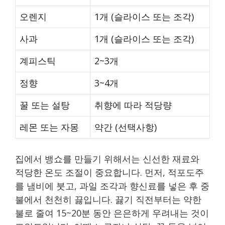
오렌지
1개 (슬라이스 또는 조각)
사과
1개 (슬라이스 또는 조각)
계피스틱
2~3개
정향
3~4개
꿀 또는 설탕
취향에 따라 적당량
레몬 또는 자몽
약간 (선택사항)
집에서 뱅쇼를 만들기 위해서는 신선한 재료와
적당한 온도 조절이 중요합니다. 먼저, 적포도주
를 냄비에 붓고, 과일 조각과 향신료를 넣은 후 중
불에서 천천히 끓입니다. 끓기 직전부터는 약한
불로 줄여 15~20분 동안 은은하게 우려내는 것이