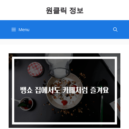
Skip
원클릭 정보
to
content
Menu