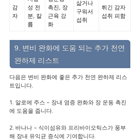
삶거나
감
성 전
촉진, 장
튀긴 감자
구워서
자
분, 칼
근육 강
섭취 피함
섭취
륨
화
9. 변비 완화에 도움 되는 추가 천연
완하제 리스트
다음은 변비 완화에 좋은 추가 천연 완하제 리스
트입니다.
1. 알로에 주스 – 장내 염증 완화와 장 운동 촉진
에 도움을 줍니다.
2. 바나나 – 식이섬유와 프리바이오틱스가 풍부
해 장내 유익균 증식에 기여합니다.