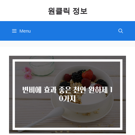
Skip
원클릭 정보
to
content
Menu