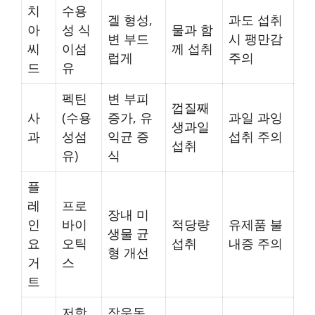
치
수용
겔 형성,
과도 섭취
아
성 식
물과 함
변 부드
시 팽만감
씨
이섬
께 섭취
럽게
주의
드
유
펙틴
변 부피
껍질째
사
(수용
증가, 유
과일 과잉
생과일
과
성섬
익균 증
섭취 주의
섭취
유)
식
플
레
프로
장내 미
인
바이
적당량
유제품 불
생물 균
요
오틱
섭취
내증 주의
형 개선
거
스
트
저항
장운동