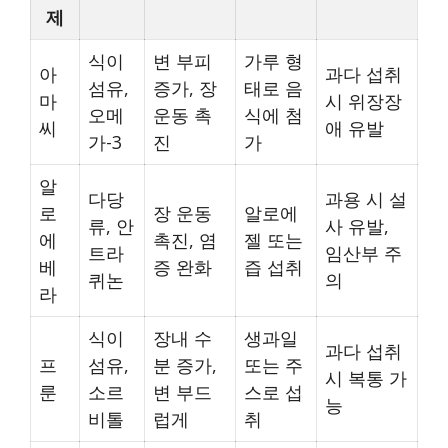
제
식이
변 부피
가루 형
아
과다 섭취
섬유,
증가, 장
태로 음
마
시 위장장
오메
운동 촉
식에 첨
씨
애 유발
가-3
진
가
알
다당
과용 시 설
로
장 운동
알로에
류, 안
사 유발,
에
촉진, 염
젤 또는
트라
임산부 주
베
증 완화
즙 섭취
퀴논
의
라
식이
장내 수
생과일
과다 섭취
프
섬유,
분 증가,
또는 주
시 복통 가
룬
소르
변 부드
스로 섭
능
비톨
럽게
취