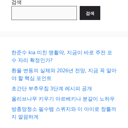
검색
검색
한준수 kia 미친 맹활약, 지금이 바로 주전 포
수 자리 확정인가?
환율 변동의 실체와 2026년 전망, 지금 꼭 알아
야 할 핵심 포인트
초간단 부추무침 3단계 레시피 공개
올리브나무 키우기 아르베키나 분갈이 노하우
방충망청소 필수템 스퀴지와 이 아이로 창틀까
지 깔끔하게