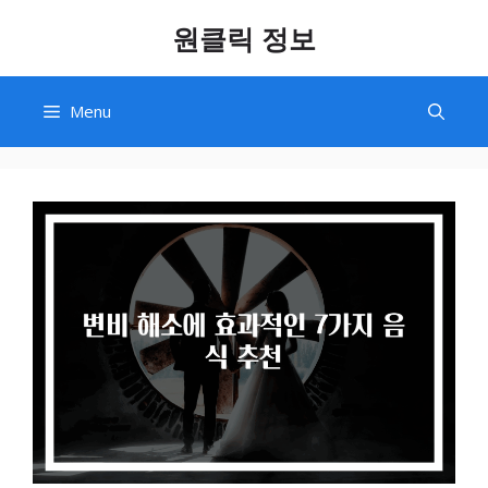
Skip
원클릭 정보
to
content
Menu