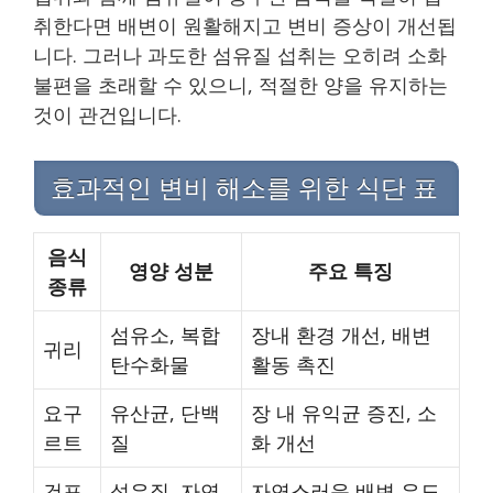
취한다면 배변이 원활해지고 변비 증상이 개선됩
니다. 그러나 과도한 섬유질 섭취는 오히려 소화
불편을 초래할 수 있으니, 적절한 양을 유지하는
것이 관건입니다.
효과적인 변비 해소를 위한 식단 표
음식
영양 성분
주요 특징
종류
섬유소, 복합
장내 환경 개선, 배변
귀리
탄수화물
활동 촉진
요구
유산균, 단백
장 내 유익균 증진, 소
르트
질
화 개선
건포
섬유질, 자연
자연스러운 배변 유도,