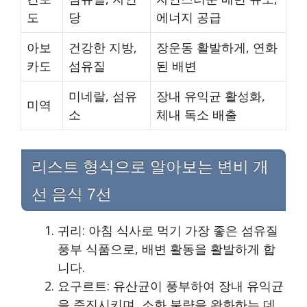
도
당
에너지 공급
아보
건강한 지방,
장운동 활발하게, 연화
카도
섬유질
된 배변
미네랄, 섬유
장내 유익균 활성화,
미역
소
체내 독소 배출
리스트 형식으로 알아보는 변비 개
선 음식 7선
귀리: 아침 식사로 먹기 가장 좋은 섬유질
풍부 식품으로, 배변 활동을 활발하게 합
니다.
요구르트: 유산균이 풍부하여 장내 유익균
을 증진시키며, 소화 불량을 완화하는 데