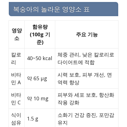
복숭아의 놀라운 영양소 표
함유량
영양
(100g 기
주요 기능
소
준)
칼로
체중 관리, 낮은 칼로리로
40~50 kcal
리
다이어트에 적합
비타
시력 보호, 피부 개선, 면
약 65 μg
민 A
역력 향상
비타
피부와 세포 보호, 항산화
약 10 mg
민 C
작용 강화
식이
소화기 건강 증진, 포만감
1.5 g
섬유
유지