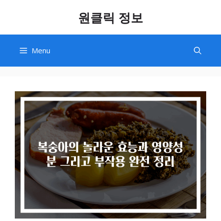
Skip
원클릭 정보
to
content
Menu