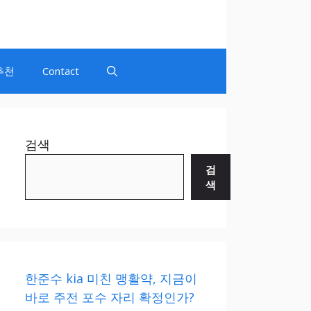
추천
Contact
검색
검
색
한준수 kia 미친 맹활약, 지금이
바로 주전 포수 자리 확정인가?