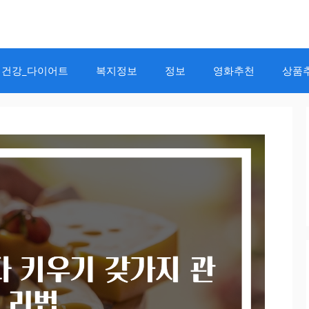
건강_다이어트
복지정보
정보
영화추천
상품