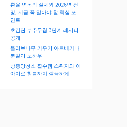
환율 변동의 실체와 2026년 전
망, 지금 꼭 알아야 할 핵심 포
인트
초간단 부추무침 3단계 레시피
공개
올리브나무 키우기 아르베키나
분갈이 노하우
방충망청소 필수템 스퀴지와 이
아이로 창틀까지 깔끔하게