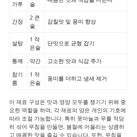
가루
술
2 큰
간장
감칠맛 및 풍미 향상
술
1 작
설탕
단맛으로 균형 잡기
은술
통깨
약간
고소한 맛과 식감 추가
참기
1 작
풍미를 더하고 냄새 제거
름
은술
이 재료 구성은 맛과 영양 모두를 챙기기 위해 중
요한 역할을 하며, 각 재료의 양은 개인의 기호에
따라 조절 가능합니다. 특히 풋마늘과 무를 적당
히 섞어 무침을 만들면, 봄철에 어울리는 상큼하
고 매콤한 맛을 즐길 수 있습니다. 또한, 무침을