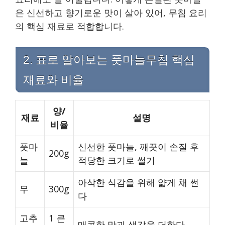
은 신선하고 향기로운 맛이 살아 있어, 무침 요리
의 핵심 재료로 적합합니다.
2. 표로 알아보는 풋마늘무침 핵심
재료와 비율
양/
재료
설명
비율
풋마
신선한 풋마늘, 깨끗이 손질 후
200g
늘
적당한 크기로 썰기
아삭한 식감을 위해 얇게 채 썬
무
300g
다
고추
1 큰
매콤한 맛과 색감을 더한다