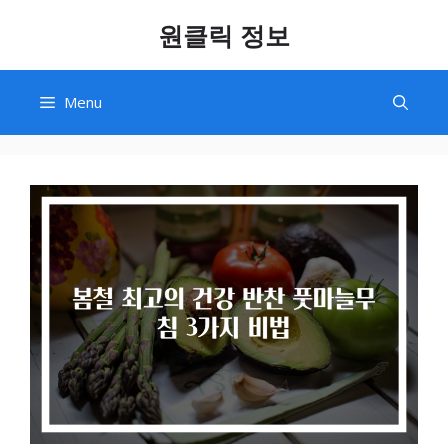
Skip
원클릭 정보
to
content
Menu