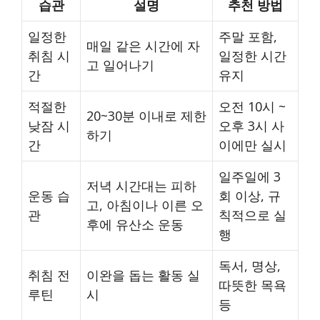
습관
설명
추천 방법
일정한
주말 포함,
매일 같은 시간에 자
취침 시
일정한 시간
고 일어나기
간
유지
적절한
오전 10시 ~
20~30분 이내로 제한
낮잠 시
오후 3시 사
하기
간
이에만 실시
일주일에 3
저녁 시간대는 피하
운동 습
회 이상, 규
고, 아침이나 이른 오
관
칙적으로 실
후에 유산소 운동
행
독서, 명상,
취침 전
이완을 돕는 활동 실
따뜻한 목욕
루틴
시
등