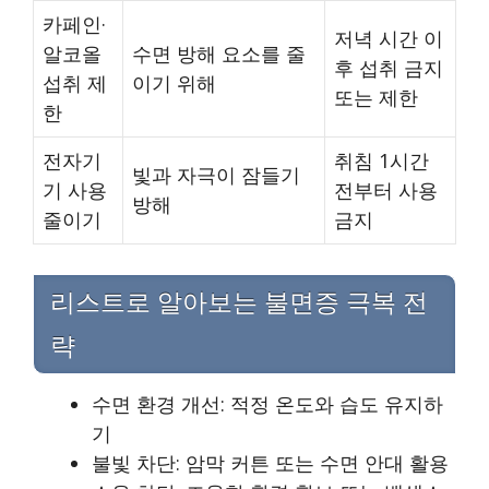
카페인·
저녁 시간 이
알코올
수면 방해 요소를 줄
후 섭취 금지
섭취 제
이기 위해
또는 제한
한
전자기
취침 1시간
빛과 자극이 잠들기
기 사용
전부터 사용
방해
줄이기
금지
리스트로 알아보는 불면증 극복 전
략
수면 환경 개선: 적정 온도와 습도 유지하
기
불빛 차단: 암막 커튼 또는 수면 안대 활용