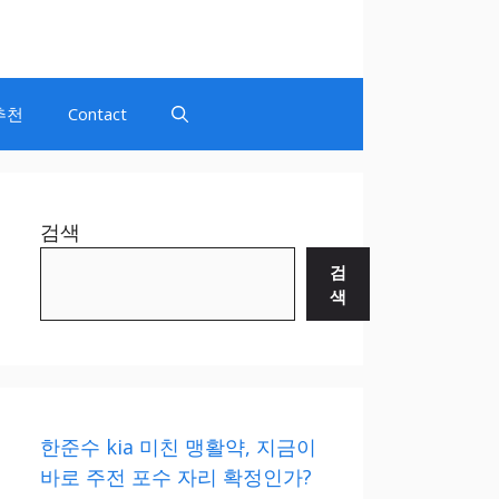
추천
Contact
검색
검
색
한준수 kia 미친 맹활약, 지금이
바로 주전 포수 자리 확정인가?