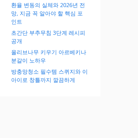
환율 변동의 실체와 2026년 전
망, 지금 꼭 알아야 할 핵심 포
인트
초간단 부추무침 3단계 레시피
공개
올리브나무 키우기 아르베키나
분갈이 노하우
방충망청소 필수템 스퀴지와 이
아이로 창틀까지 깔끔하게