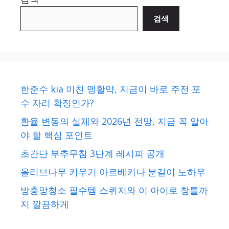
검색
한준수 kia 미친 맹활약, 지금이 바로 주전 포
수 자리 확정인가?
환율 변동의 실체와 2026년 전망, 지금 꼭 알아
야 할 핵심 포인트
초간단 부추무침 3단계 레시피 공개
올리브나무 키우기 아르베키나 분갈이 노하우
방충망청소 필수템 스퀴지와 이 아이로 창틀까
지 깔끔하게