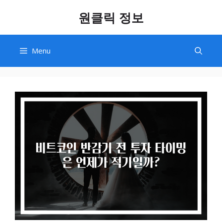
Skip
원클릭 정보
to
content
Menu