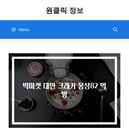
Skip
원클릭 정보
to
content
Menu