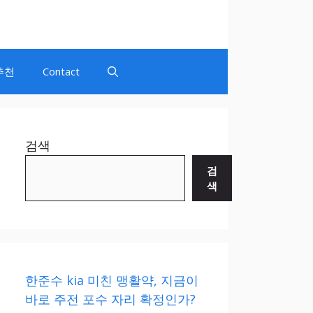
추천
Contact
검색
검
색
한준수 kia 미친 맹활약, 지금이
바로 주전 포수 자리 확정인가?