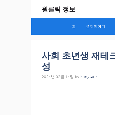
Skip
원클릭 정보
to
content
홈
경제이야기
사회 초년생 재테
성
2024년 02월 14일
by
kangtae4