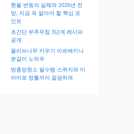
환율 변동의 실체와 2026년 전
망, 지금 꼭 알아야 할 핵심 포
인트
초간단 부추무침 3단계 레시피
공개
올리브나무 키우기 아르베키나
분갈이 노하우
방충망청소 필수템 스퀴지와 이
아이로 창틀까지 깔끔하게