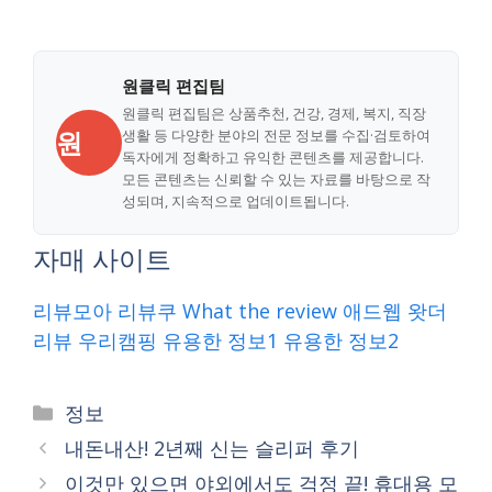
원클릭 편집팀
원클릭 편집팀은 상품추천, 건강, 경제, 복지, 직장
원
생활 등 다양한 분야의 전문 정보를 수집·검토하여
독자에게 정확하고 유익한 콘텐츠를 제공합니다.
모든 콘텐츠는 신뢰할 수 있는 자료를 바탕으로 작
성되며, 지속적으로 업데이트됩니다.
자매 사이트
리뷰모아
리뷰쿠
What the review
애드웹
왓더
리뷰
우리캠핑
유용한 정보1
유용한 정보2
Categories
정보
내돈내산! 2년째 신는 슬리퍼 후기
이것만 있으면 야외에서도 걱정 끝! 휴대용 모