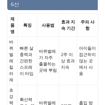
6선
제
효과 지
주의 사
품
특징
사용법
속 기간
항
명
바
퀴
빠른 살
아이들이
바퀴벌레
벌
충력과
2주 이
접근하지
가 자주
레
간편한
상 효과
않는 곳
출몰하는
킬
스프레
지속
에서 사
곳에 뿌림
러
이 타입
용
제
초
강
확산력
력
바퀴벌레
흡입 방