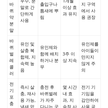
우수, 분
1개월
바
출입구나
지 구역
말로 간
이상 효
퀴
틈새에 뿌
에서 사
단하게
과 유지
약
림
용 권장
사용
분
말
바
유인 및
유인제를
퀴
유인제와
살충 복
아이들이
벌
함께 배치
3주 이
합제, 지
만지지
레
하거나 분
상 지속
속력 높
않게 주
콜
무
음
의
러
전
즉시 살
충전 후
몇 시간
전기 기
기
충, 재사
바퀴벌레
내 효
기임을
포
용 가능,
가 자주
과, 지
감안하여
충
냄새 없
다니는 곳
속적 사
사용 공