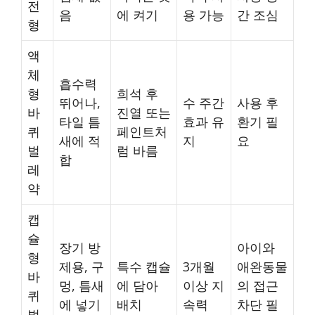
전
음
에 켜기
용 가능
간 조심
형
액
체
흡수력
형
희석 후
뛰어나,
수 주간
사용 후
바
진열 또는
타일 틈
효과 유
환기 필
퀴
페인트처
새에 적
지
요
벌
럼 바름
합
레
약
캡
슐
장기 방
아이와
형
제용, 구
특수 캡슐
3개월
애완동물
바
멍, 틈새
에 담아
이상 지
의 접근
퀴
에 넣기
배치
속력
차단 필
벌