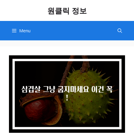
Skip
원클릭 정보
to
content
Menu