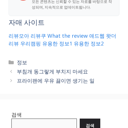
모든 콘텐츠는 신뢰할 수 있는 자료를 바탕으로 작
성되며, 지속적으로 업데이트됩니다.
자매 사이트
리뷰모아
리뷰쿠
What the review
애드웹
왓더
리뷰
우리캠핑
유용한 정보1
유용한 정보2
Categories
정보
부침개 동그랗게 부치지 마세요
프라이팬에 우유 끓이면 생기는 일
검색
검색