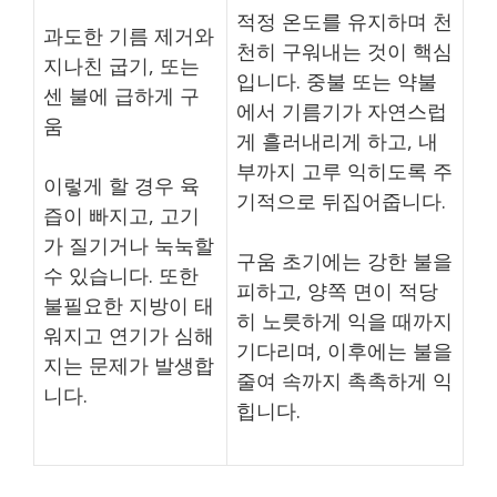
적정 온도를 유지하며 천
과도한 기름 제거와
천히 구워내는 것이 핵심
지나친 굽기, 또는
입니다. 중불 또는 약불
센 불에 급하게 구
에서 기름기가 자연스럽
움
게 흘러내리게 하고, 내
부까지 고루 익히도록 주
이렇게 할 경우 육
기적으로 뒤집어줍니다.
즙이 빠지고, 고기
가 질기거나 눅눅할
구움 초기에는 강한 불을
수 있습니다. 또한
피하고, 양쪽 면이 적당
불필요한 지방이 태
히 노릇하게 익을 때까지
워지고 연기가 심해
기다리며, 이후에는 불을
지는 문제가 발생합
줄여 속까지 촉촉하게 익
니다.
힙니다.