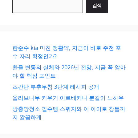
검색
한준수 kia 미친 맹활약, 지금이 바로 주전 포
수 자리 확정인가?
환율 변동의 실체와 2026년 전망, 지금 꼭 알아
야 할 핵심 포인트
초간단 부추무침 3단계 레시피 공개
올리브나무 키우기 아르베키나 분갈이 노하우
방충망청소 필수템 스퀴지와 이 아이로 창틀까
지 깔끔하게