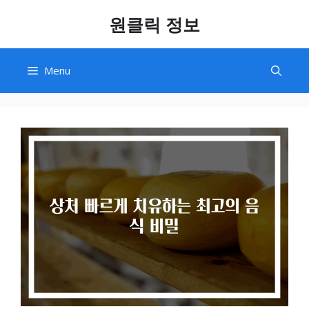
Skip
원클릭 정보
to
content
Menu