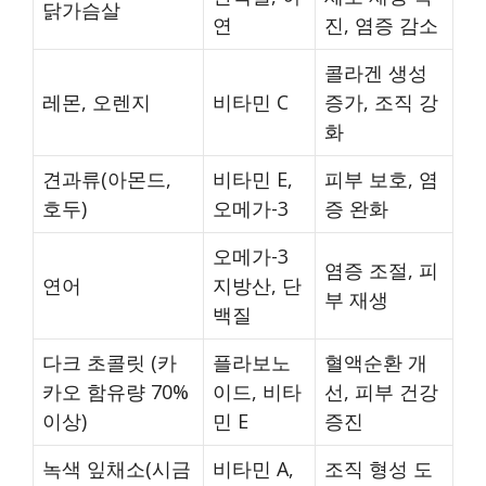
닭가슴살
연
진, 염증 감소
콜라겐 생성
레몬, 오렌지
비타민 C
증가, 조직 강
화
견과류(아몬드,
비타민 E,
피부 보호, 염
호두)
오메가-3
증 완화
오메가-3
염증 조절, 피
연어
지방산, 단
부 재생
백질
다크 초콜릿 (카
플라보노
혈액순환 개
카오 함유량 70%
이드, 비타
선, 피부 건강
이상)
민 E
증진
녹색 잎채소(시금
비타민 A,
조직 형성 도