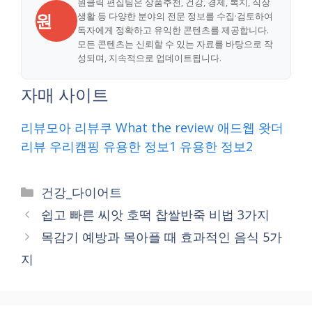
원클릭 편집팀은 상품추천, 건강, 경제, 복지, 직장
원
생활 등 다양한 분야의 전문 정보를 수집·검토하여
독자에게 정확하고 유익한 콘텐츠를 제공합니다.
모든 콘텐츠는 신뢰할 수 있는 자료를 바탕으로 작
성되며, 지속적으로 업데이트됩니다.
자매 사이트
리뷰모아
리뷰쿠
What the review
애드웹
왓더
리뷰
우리캠핑
유용한 정보1
유용한 정보2
Categories
건강_다이어트
쉽고 빠른 씨앗 호떡 찹쌀반죽 비법 3가지
목감기 예방과 목아플 때 효과적인 음식 5가
지