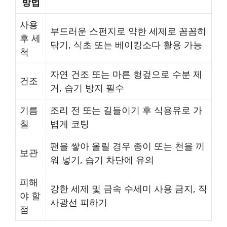
방법
사용
부드러운 스펀지로 약한 세제로 꼼꼼히
후 세
닦기, 식초 또는 베이킹소다 활용 가능
척
자연 건조 또는 마른 헝겊으로 수분 제
건조
거, 습기 방지 필수
기름
조리 전 또는 길들이기 후 식용유로 가
칠
볍게 코팅
팬을 쌓아 올릴 경우 종이 또는 천을 끼
보관
워 넣기, 습기 차단에 유의
피해
강한 세제 및 금속 수세미 사용 금지, 직
야 할
사광선 피하기
점