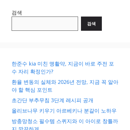
검색
검색
한준수 kia 미친 맹활약, 지금이 바로 주전 포
수 자리 확정인가?
환율 변동의 실체와 2026년 전망, 지금 꼭 알아
야 할 핵심 포인트
초간단 부추무침 3단계 레시피 공개
올리브나무 키우기 아르베키나 분갈이 노하우
방충망청소 필수템 스퀴지와 이 아이로 창틀까
지 깔끔하게