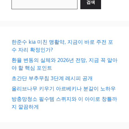
검색
한준수 kia 미친 맹활약, 지금이 바로 주전 포
수 자리 확정인가?
환율 변동의 실체와 2026년 전망, 지금 꼭 알아
야 할 핵심 포인트
초간단 부추무침 3단계 레시피 공개
올리브나무 키우기 아르베키나 분갈이 노하우
방충망청소 필수템 스퀴지와 이 아이로 창틀까
지 깔끔하게