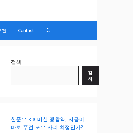
추천
Contact
검색
검
색
한준수 kia 미친 맹활약, 지금이
바로 주전 포수 자리 확정인가?