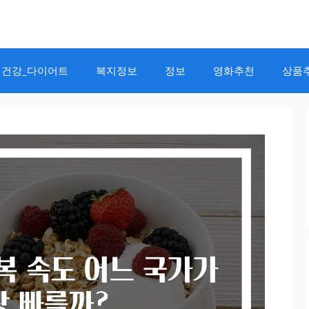
건강_다이어트
복지정보
정보
영화추천
상품