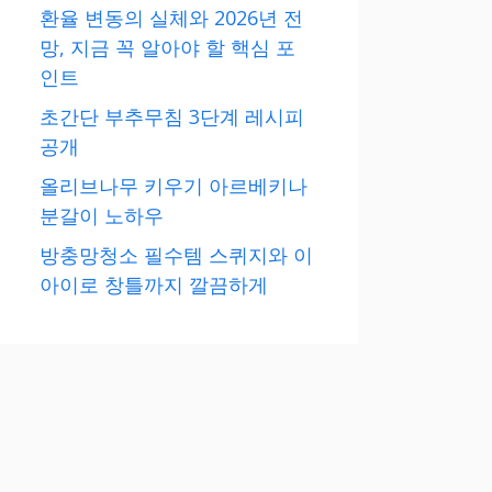
환율 변동의 실체와 2026년 전
망, 지금 꼭 알아야 할 핵심 포
인트
초간단 부추무침 3단계 레시피
공개
올리브나무 키우기 아르베키나
분갈이 노하우
방충망청소 필수템 스퀴지와 이
아이로 창틀까지 깔끔하게