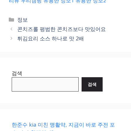
리뷰
우리캠핑
유용한 정보1
유용한 정보2
Categories
정보
콘치즈롤 평범한 콘치즈보다 맛있어요
튀김요리 소스 하나로 맛 2배
검색
검색
한준수 kia 미친 맹활약, 지금이 바로 주전 포