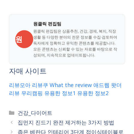
원클릭 편집팀
원클릭 편집팀은 상품추천, 건강, 경제, 복지, 직장
원
생활 등 다양한 분야의 전문 정보를 수집·검토하여
독자에게 정확하고 유익한 콘텐츠를 제공합니다.
모든 콘텐츠는 신뢰할 수 있는 자료를 바탕으로 작
성되며, 지속적으로 업데이트됩니다.
자매 사이트
리뷰모아
리뷰쿠
What the review
애드웹
왓더
리뷰
우리캠핑
유용한 정보1
유용한 정보2
Categories
건강_다이어트
집먼지 진드기 완전 제거하는 3가지 방법
좁은 베란다 인테리어 3단계 접이식테이블로