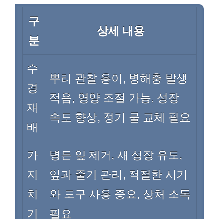
구
상세 내용
분
수
뿌리 관찰 용이, 병해충 발생
경
적음, 영양 조절 가능, 성장
재
속도 향상, 정기 물 교체 필요
배
가
병든 잎 제거, 새 성장 유도,
지
잎과 줄기 관리, 적절한 시기
치
와 도구 사용 중요, 상처 소독
기
필요