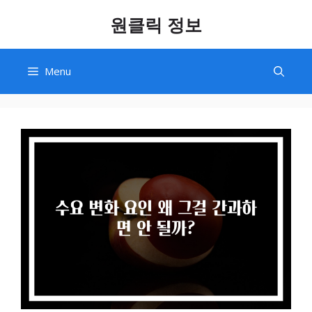
Skip
원클릭 정보
to
content
Menu