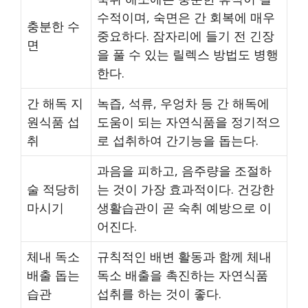
수적이며, 숙면은 간 회복에 매우
충분한 수
중요하다. 잠자리에 들기 전 긴장
면
을 풀 수 있는 릴렉스 방법도 병행
한다.
간 해독 지
녹즙, 석류, 우엉차 등 간 해독에
원식품 섭
도움이 되는 자연식품을 정기적으
취
로 섭취하여 간기능을 돕는다.
과음을 피하고, 음주량을 조절하
술 적당히
는 것이 가장 효과적이다. 건강한
마시기
생활습관이 곧 숙취 예방으로 이
어진다.
체내 독소
규칙적인 배변 활동과 함께 체내
배출 돕는
독소 배출을 촉진하는 자연식품
습관
섭취를 하는 것이 좋다.