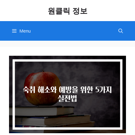
Skip
원클릭 정보
to
content
Menu