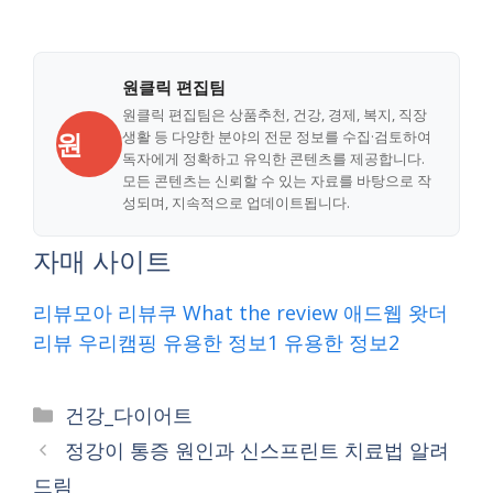
원클릭 편집팀
원클릭 편집팀은 상품추천, 건강, 경제, 복지, 직장
원
생활 등 다양한 분야의 전문 정보를 수집·검토하여
독자에게 정확하고 유익한 콘텐츠를 제공합니다.
모든 콘텐츠는 신뢰할 수 있는 자료를 바탕으로 작
성되며, 지속적으로 업데이트됩니다.
자매 사이트
리뷰모아
리뷰쿠
What the review
애드웹
왓더
리뷰
우리캠핑
유용한 정보1
유용한 정보2
Categories
건강_다이어트
정강이 통증 원인과 신스프린트 치료법 알려
드림