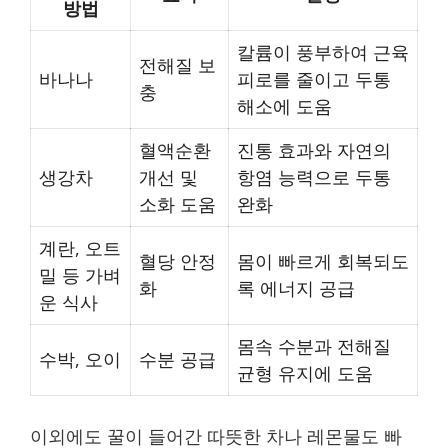
방법
칼륨이 풍부하여 근육
전해질 보
바나나
피로를 줄이고 두통
충
해소에 도움
혈액순환
진통 효과와 자연의
생강차
개선 및
항염 능력으로 두통
소화 도움
완화
계란, 오트
혈당 안정
몸이 빠르게 회복되도
밀 등 가벼
화
록 에너지 공급
운 식사
몸속 수분과 전해질
수박, 오이
수분 공급
균형 유지에 도움
이외에도 꿀이 들어간 따뜻한 차나 레몬물도 빠