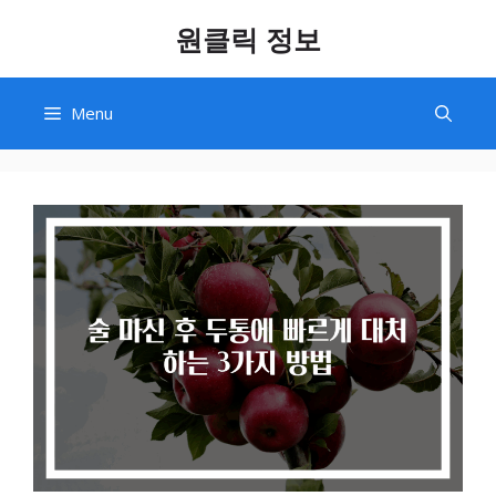
Skip
원클릭 정보
to
content
Menu