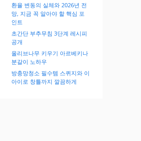
환율 변동의 실체와 2026년 전
망, 지금 꼭 알아야 할 핵심 포
인트
초간단 부추무침 3단계 레시피
공개
올리브나무 키우기 아르베키나
분갈이 노하우
방충망청소 필수템 스퀴지와 이
아이로 창틀까지 깔끔하게