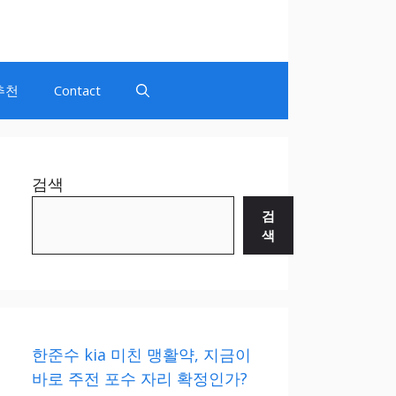
추천
Contact
검색
검
색
한준수 kia 미친 맹활약, 지금이
바로 주전 포수 자리 확정인가?