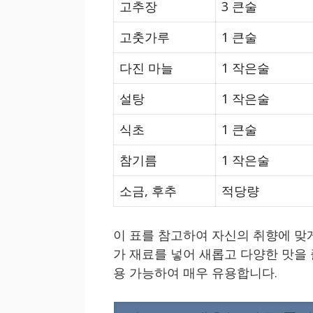
고추장
3 큰술
고춧가루
1 큰술
다진 마늘
1 작은술
설탕
1 작은술
식초
1 큰술
참기름
1 작은술
소금, 후추
적당량
이 표를 참고하여 자신의 취향에 맞
가 재료를 넣어 새롭고 다양한 맛을 
용 가능하여 매우 유용합니다.