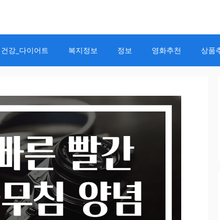
건강_다이어트
복지정보
정보
영화추천
상품