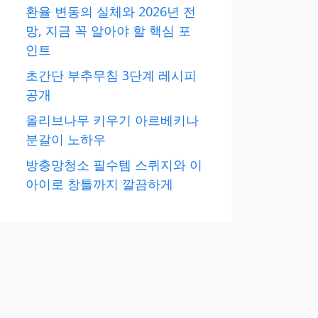
환율 변동의 실체와 2026년 전
망, 지금 꼭 알아야 할 핵심 포
인트
초간단 부추무침 3단계 레시피
공개
올리브나무 키우기 아르베키나
분갈이 노하우
방충망청소 필수템 스퀴지와 이
아이로 창틀까지 깔끔하게