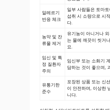
일부 사람들은 토마토
알레르기
섭취 시 소량으로 시
반응 체크
다.
유기농이 아니거나 외
농약 및 잔
는 물에 깨끗이 씻거나
류물 제거
요.
임신 및 특
임신부 또는 소화기 계
정 질환자
담하는 것이 좋으며, 
주의
포장된 상품 또는 신
유통기한
이 안전하며, 이상한 
준수
니다.