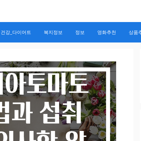
건강_다이어트
복지정보
정보
영화추천
상품