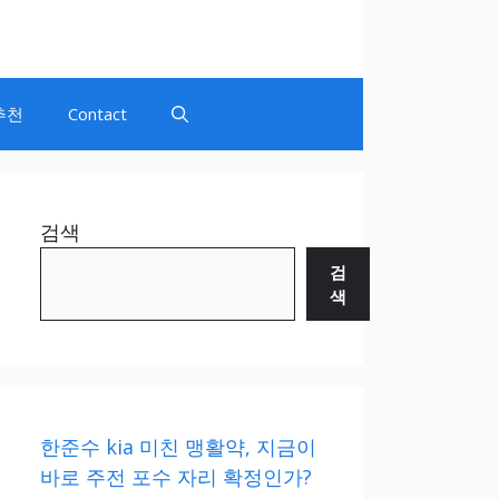
추천
Contact
검색
검
색
한준수 kia 미친 맹활약, 지금이
바로 주전 포수 자리 확정인가?