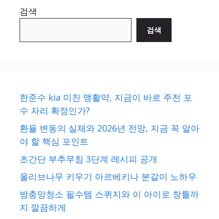
검색
검색
한준수 kia 미친 맹활약, 지금이 바로 주전 포
수 자리 확정인가?
환율 변동의 실체와 2026년 전망, 지금 꼭 알아
야 할 핵심 포인트
초간단 부추무침 3단계 레시피 공개
올리브나무 키우기 아르베키나 분갈이 노하우
방충망청소 필수템 스퀴지와 이 아이로 창틀까
지 깔끔하게