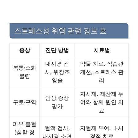
스트레스성 위염 관련 정보 표
증상
진단 방법
치료법
내시경 검
약물 치료, 식습관
복통·소화
사, 위장조
개선, 스트레스 관
불량
영술
리
지사제, 제산제 투
임상 증상
구토·구역
여와 함께 원인 치
평가
료
피부 출혈
혈액 검사,
지혈제 투여, 내시
(심할 경
내시경 소견
경적 치료