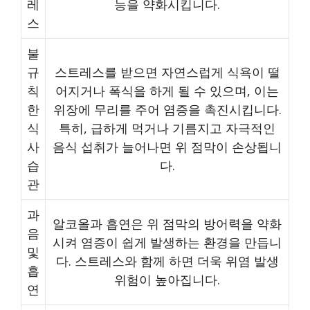
레
능을 약화시킵니다.
스
불
규
스트레스를 받으면 자연스럽게 식욕이 떨
칙
어지거나 폭식을 하게 될 수 있으며, 이는
한
위장에 무리를 주어 염증을 촉진시킵니다.
식
특히, 급하게 먹거나 기름지고 자극적인
사
음식 섭취가 늘어나면 위 점막이 손상됩니
습
다.
관
과
알코올과 흡연은 위 점막의 방어력을 약화
음
시켜 염증이 쉽게 발생하는 환경을 만듭니
및
다. 스트레스와 함께 하면 더욱 위염 발생
흡
위험이 높아집니다.
연