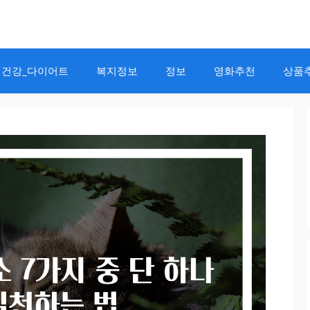
건강_다이어트
복지정보
정보
영화추천
상품