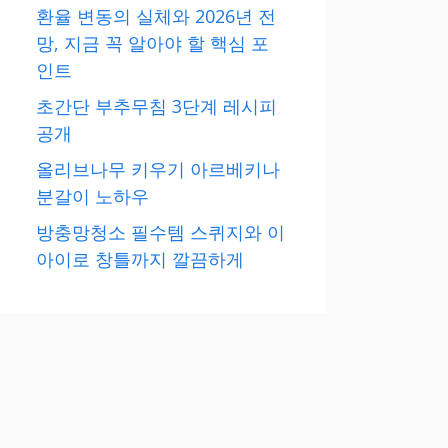
환율 변동의 실체와 2026년 전
망, 지금 꼭 알아야 할 핵심 포
인트
초간단 부추무침 3단계 레시피
공개
올리브나무 키우기 아르베키나
분갈이 노하우
방충망청소 필수템 스퀴지와 이
아이로 창틀까지 깔끔하게