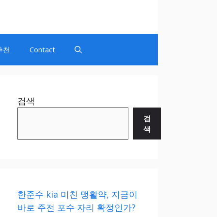
추천
Contact
검색
검
색
한준수 kia 미친 맹활약, 지금이
바로 주전 포수 자리 확정인가?