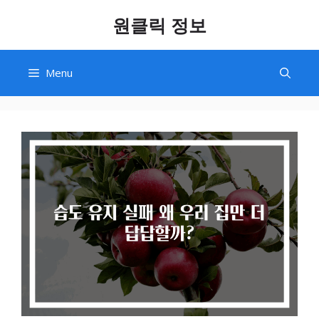
Skip
원클릭 정보
to
content
Menu