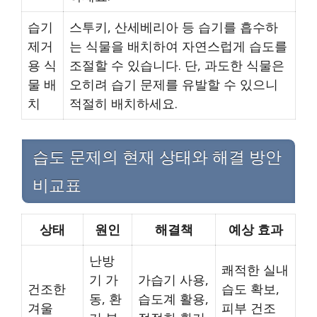
습기
스투키, 산세베리아 등 습기를 흡수하
제거
는 식물을 배치하여 자연스럽게 습도를
용 식
조절할 수 있습니다. 단, 과도한 식물은
물 배
오히려 습기 문제를 유발할 수 있으니
치
적절히 배치하세요.
습도 문제의 현재 상태와 해결 방안
비교표
상태
원인
해결책
예상 효과
난방
쾌적한 실내
기 가
가습기 사용,
건조한
습도 확보,
동, 환
습도계 활용,
겨울
피부 건조