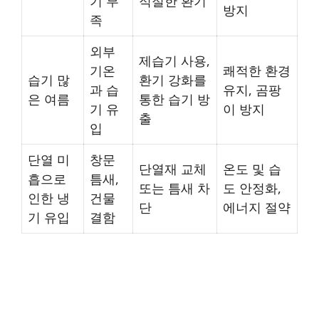
기 부
적절한 환기
방지
족
외부
제습기 사용,
기온
쾌적한 환경
습기 많
환기 강화를
과 습
유지, 곰팡
은 여름
통한 습기 방
기 유
이 방지
출
입
단열 미
창문
단열재 교체
온도 및 습
흡으로
틈새,
또는 틈새 차
도 안정화,
인한 냉
건물
단
에너지 절약
기 유입
결함