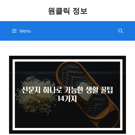
Skip
원클릭 정보
to
content
Menu