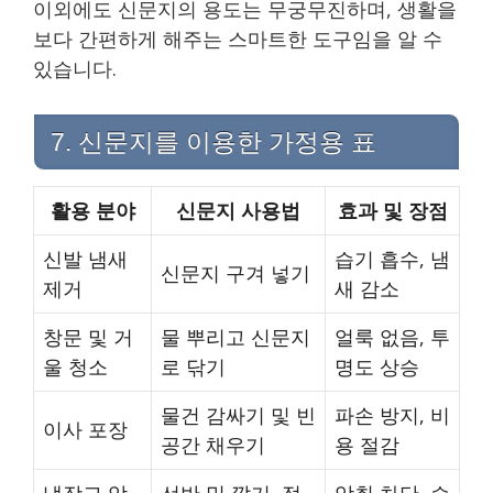
이외에도 신문지의 용도는 무궁무진하며, 생활을
보다 간편하게 해주는 스마트한 도구임을 알 수
있습니다.
7. 신문지를 이용한 가정용 표
활용 분야
신문지 사용법
효과 및 장점
신발 냄새
습기 흡수, 냄
신문지 구겨 넣기
제거
새 감소
창문 및 거
물 뿌리고 신문지
얼룩 없음, 투
울 청소
로 닦기
명도 상승
물건 감싸기 및 빈
파손 방지, 비
이사 포장
공간 채우기
용 절감
냉장고 악
선반 밑 깔기, 접
악취 차단, 습